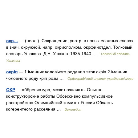
окр…
— (неол.). Сокращение, употр. в новых сложных словах
в знач. окружной, напр. окрисполком, окрфинотдел. Толковый
словарь Ушакова. Д.Н. Ушаков. 1935 1940 …
Толковый словарь
Ушакова
окріп
— 1 іменник чоловічого роду кип яток окріп 2 іменник
чоловічого роду кріп розм …
Орфографічний словник української мови
ОКР
— аббревиатура, может означать: Опытно
конструкторские работы Обсессивно компульсивное
расстройство Олимпийский комитет России Область
когерентного рассеяния …
Википедия