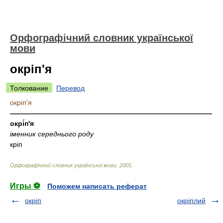
Орфографічний словник української
мови
окріп'я
Толкование
Перевод
окріп'я
—————————————————————————————
окрі́п'я
іменник середнього роду
кріп
Орфографічний словник української мови
.
2005
.
Игры ⚽
Поможем написать реферат
окріп
окріплий