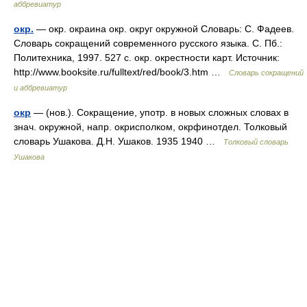
аббревиатур
окр.
— окр. окраина окр. округ окружной Словарь: С. Фадеев.
Словарь сокращений современного русского языка. С. Пб.:
Политехника, 1997. 527 с. окр. окрестности карт. Источник:
http://www.booksite.ru/fulltext/red/book/3.htm …
Словарь сокращений
и аббревиатур
окр
— (нов.). Сокращение, употр. в новых сложных словах в
знач. окружной, напр. окрисполком, окрфинотдел. Толковый
словарь Ушакова. Д.Н. Ушаков. 1935 1940 …
Толковый словарь
Ушакова