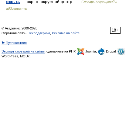
окр. ц.
— окр. ц. окружной центр …
Словарь сокращений и
аббревиатур
© Академик, 2000-2026
18+
Обратная связь:
Техподдержка
,
Реклама на сайте
👣 Путешествия
Экспорт словарей на сайты
, сделанные на PHP,
Joomla,
Drupal,
WordPress, MODx.