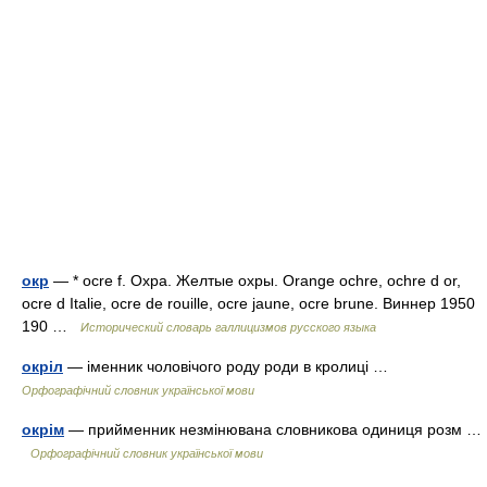
окр
— * ocre f. Охра. Желтые охры. Orange ochre, ochre d or,
ocre d Italie, ocre de rouille, ocre jaune, ocre brune. Виннер 1950
190 …
Исторический словарь галлицизмов русского языка
окріл
— іменник чоловічого роду роди в кролиці …
Орфографічний словник української мови
окрім
— прийменник незмінювана словникова одиниця розм …
Орфографічний словник української мови